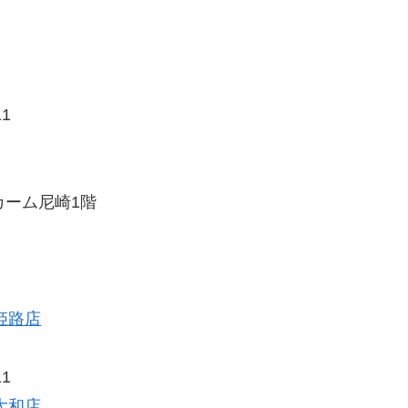
1
カーム尼崎1階
姫路店
1
大和店