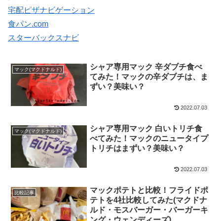
宅配ピザナビゲーション
食パン.com
スターバックスナビ
シャア専用マック 辛ダブチ食べ
マック(マクドナルド)
てみた！マックの辛ダブチは、ま
ずい？美味い？
2022.07.03
シャア専用マック 白いトリチ食
マック(マクドナルド)
べてみた！マックのニュータイプ
トリチはまずい？美味い？
2022.07.03
マックポテトと比較！フライドポ
比較記事
テトを4社比較してみた(マクドナ
ルド・モスバーガー・バーガーキ
ング・ウェンディーズ)