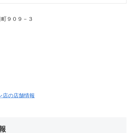
日町９０９－３
ン店の店舗情報
報